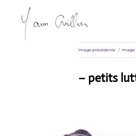
Artiste sculpteur Erdeven
Yann Guillon Sculpteur
Image précédente
Image 
– petits lu