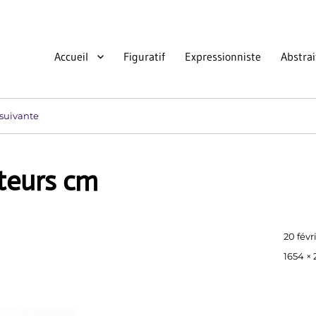
Accueil
Figuratif
Expressionniste
Abstrai
suivante
tteurs cm
Publié
20 févr
le
Taille
1654 × 
réelle