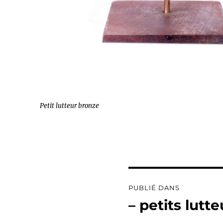
Petit lutteur bronze
Navigation
PUBLIÉ DANS
de
– petits lutt
l’article