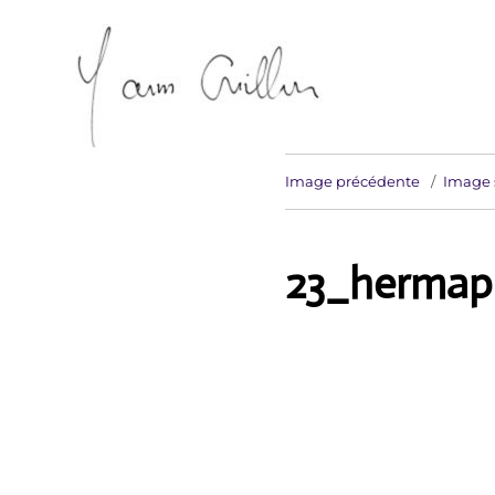
Artiste sculpteur Erdeven
Yann Guillon Sculpteur
Image précédente
Image 
23_hermaph