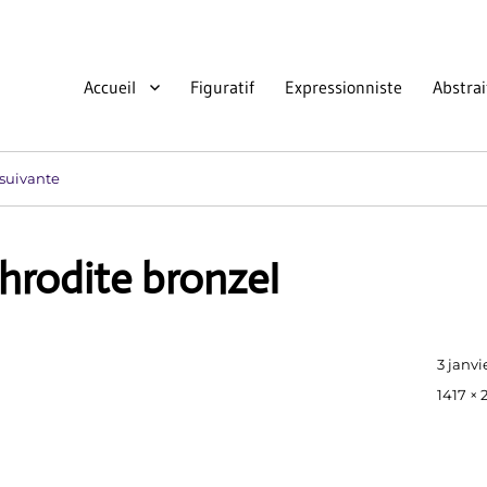
Accueil
Figuratif
Expressionniste
Abstrai
suivante
rodite bronzeI
Publié
3 janvi
le
Taille
1417 ×
réelle