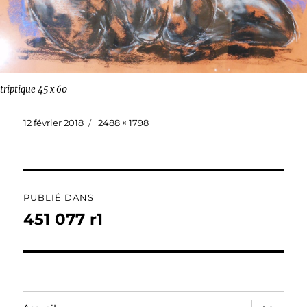
triptique 45 x 60
Publié
Taille
12 février 2018
2488 × 1798
le
réelle
Navigation
PUBLIÉ DANS
de
451 077 r1
l’article
ouvrir