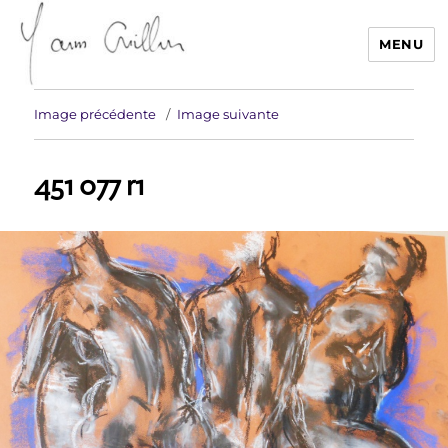
MENU
Yann Guillon Sculpteur
Image précédente
Image suivante
451 077 r1