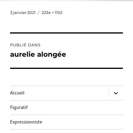
Publié
Taille
3 janvier 2021
2234 × 1102
le
réelle
Navigation
PUBLIÉ DANS
de
aurelie alongée
l’article
ouvrir
Accueil
le
sous-
menu
Figuratif
Expressionniste