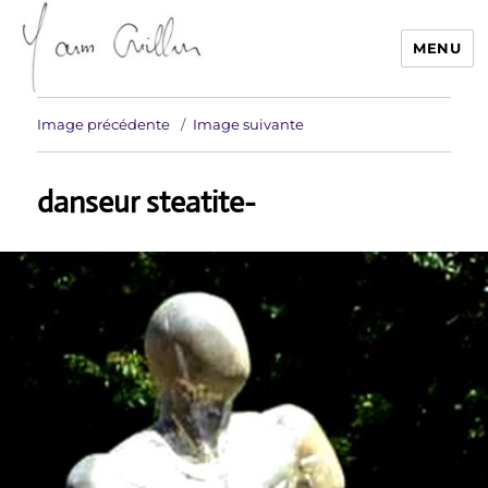
MENU
Yann Guillon Sculpteur
Image précédente
Image suivante
danseur steatite-