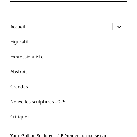
ouvrir
Accueil
le
sous-
menu
Figuratif
Expressionniste
Abstrait
Grandes
Nouvelles sculptures 2025
Critiques
Yann Guillon Sculpteur
Fièrement propulsé par