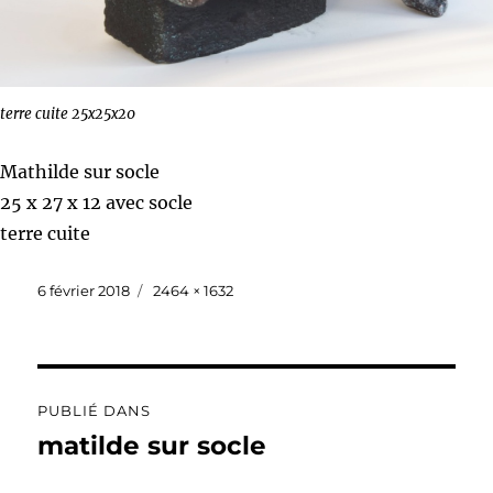
terre cuite 25x25x20
Mathilde sur socle
25 x 27 x 12 avec socle
terre cuite
Publié
Taille
6 février 2018
2464 × 1632
le
réelle
Navigation
PUBLIÉ DANS
de
matilde sur socle
l’article