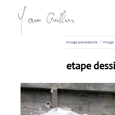
Artiste sculpteur Erdeven
Yann Guillon Sculpteur
Image précédente
Image 
etape dess