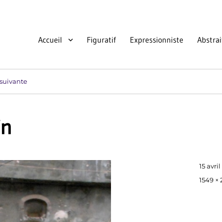
Accueil
Figuratif
Expressionniste
Abstrai
suivante
in
Publié
15 avri
le
Taille
1549 ×
réelle