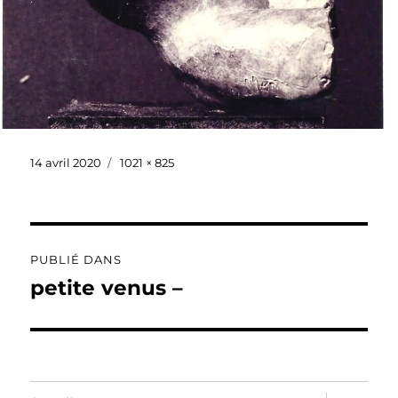
Publié
Taille
14 avril 2020
1021 × 825
le
réelle
Navigation
PUBLIÉ DANS
de
petite venus –
l’article