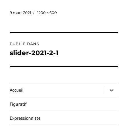
Publié
Taille
9 mars 2021
1200 × 600
le
réelle
Navigation
PUBLIÉ DANS
de
slider-2021-2-1
l’article
ouvrir
Accueil
le
sous-
menu
Figuratif
Expressionniste