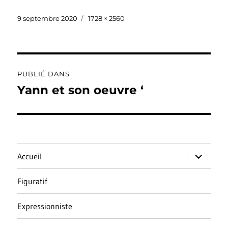
Publié
Taille
9 septembre 2020
1728 × 2560
le
réelle
Navigation
PUBLIÉ DANS
de
Yann et son oeuvre ‘
l’article
ouvrir
Accueil
le
sous-
menu
Figuratif
Expressionniste