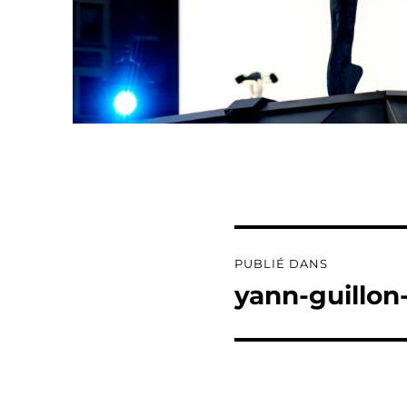
Navigation
PUBLIÉ DANS
de
yann-guillon
l’article