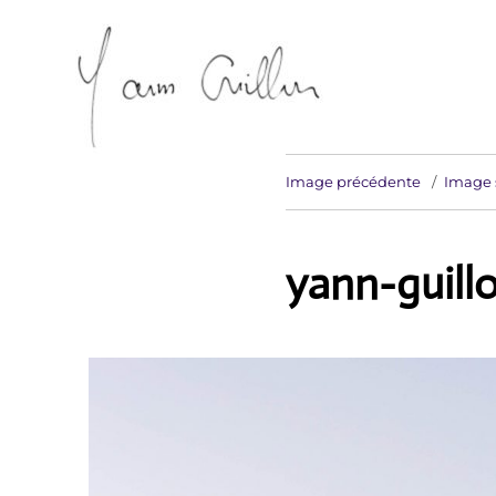
Artiste sculpteur Erdeven
Yann Guillon Sculpteur
Image précédente
Image 
yann-guill