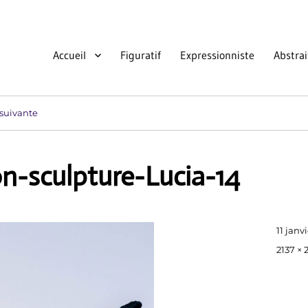
Accueil
Figuratif
Expressionniste
Abstrai
suivante
on-sculpture-Lucia-14
Publié
11 janv
le
Taille
2137 × 
réelle