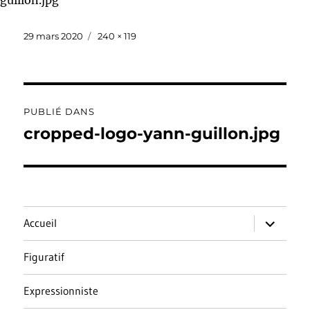
Publié
Taille
29 mars 2020
240 × 119
le
réelle
Navigation
PUBLIÉ DANS
de
cropped-logo-yann-guillon.jpg
l’article
ouvrir
Accueil
le
sous-
menu
Figuratif
Expressionniste