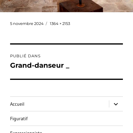
Publié
Taille
5 novembre 2024
1364 × 2153
le
réelle
Navigation
PUBLIÉ DANS
de
Grand-danseur _
l’article
ouvrir
Accueil
le
sous-
menu
Figuratif
Expressionniste