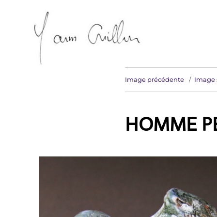
Artiste sculpteur Erdeven
Yann Guillon Sculpteur
Image précédente
Image 
HOMME PE