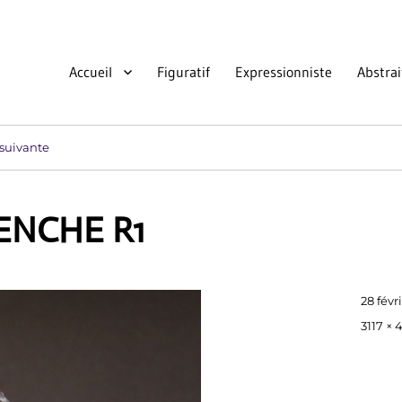
Accueil
Figuratif
Expressionniste
Abstrai
suivante
NCHE R1
Publié
28 févr
le
Taille
3117 × 
réelle