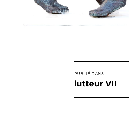
Navigation
PUBLIÉ DANS
de
lutteur VII
l’article