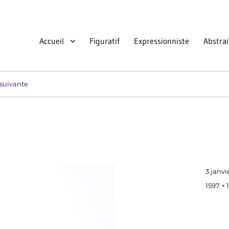
Accueil
Figuratif
Expressionniste
Abstrai
suivante
Publié
3 janvi
le
Taille
1597 × 
réelle