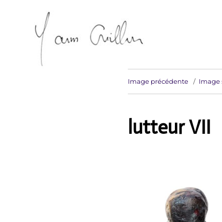
Artiste sculpteur Erdeven
Yann Guillon Sculpteur
Image précédente
Image 
lutteur VII