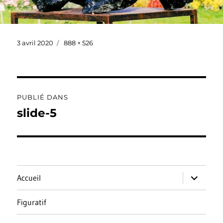
Publié
Taille
3 avril 2020
888 × 526
le
réelle
Navigation
PUBLIÉ DANS
de
slide-5
l’article
ouvrir
Accueil
le
sous-
menu
Figuratif