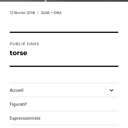
Publié
Taille
12 février 2018
3456 × 5184
le
réelle
Navigation
PUBLIÉ DANS
de
torse
l’article
ouvrir
Accueil
le
sous-
menu
Figuratif
Expressionniste